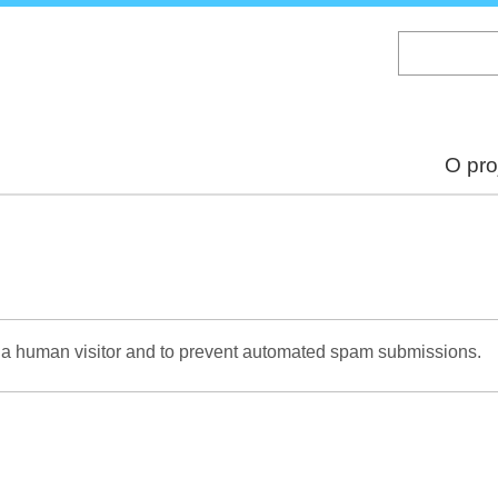
Skip
to
main
content
O pro
re a human visitor and to prevent automated spam submissions.