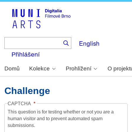
Skip
to
main
content
English
Přihlášení
Domů
Kolekce
Prohlížení
O projekt
Challenge
CAPTCHA
This question is for testing whether or not you are a
human visitor and to prevent automated spam
submissions.