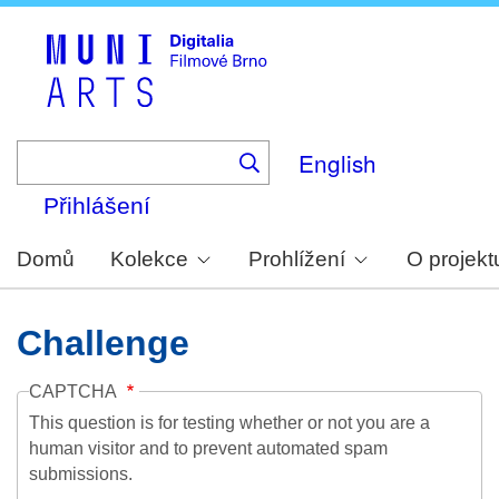
Skip
to
main
content
English
Přihlášení
Domů
Kolekce
Prohlížení
O projekt
Challenge
CAPTCHA
This question is for testing whether or not you are a
human visitor and to prevent automated spam
submissions.