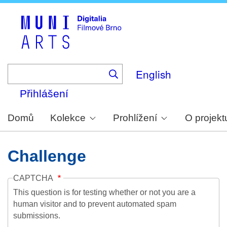
Skip
to
main
content
English
Přihlášení
Domů
Kolekce
Prohlížení
O projekt
Challenge
CAPTCHA
This question is for testing whether or not you are a
human visitor and to prevent automated spam
submissions.