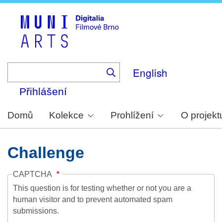
Skip
to
main
content
English
Přihlášení
Domů
Kolekce
Prohlížení
O projekt
Challenge
CAPTCHA
This question is for testing whether or not you are a
human visitor and to prevent automated spam
submissions.