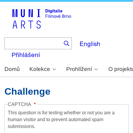
Skip
to
main
content
English
Přihlášení
Domů
Kolekce
Prohlížení
O projekt
Challenge
CAPTCHA
This question is for testing whether or not you are a
human visitor and to prevent automated spam
submissions.