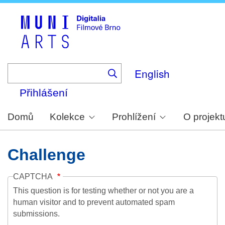
Skip
to
main
content
English
Přihlášení
Domů
Kolekce
Prohlížení
O projekt
Challenge
CAPTCHA
This question is for testing whether or not you are a
human visitor and to prevent automated spam
submissions.