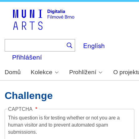
Skip
to
main
content
English
Přihlášení
Domů
Kolekce
Prohlížení
O projekt
Challenge
CAPTCHA
This question is for testing whether or not you are a
human visitor and to prevent automated spam
submissions.