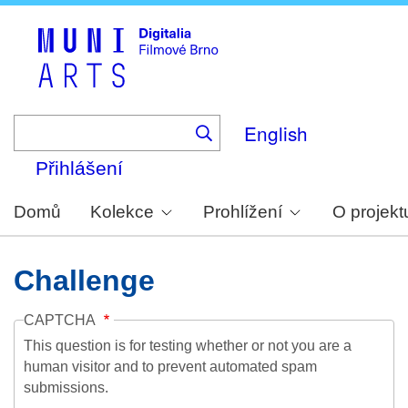
Skip
to
main
content
English
Přihlášení
Domů
Kolekce
Prohlížení
O projekt
Challenge
CAPTCHA
This question is for testing whether or not you are a
human visitor and to prevent automated spam
submissions.