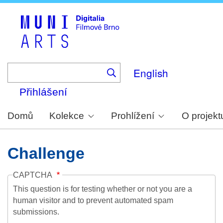
Skip
to
main
content
English
Přihlášení
Domů
Kolekce
Prohlížení
O projekt
Challenge
CAPTCHA
This question is for testing whether or not you are a
human visitor and to prevent automated spam
submissions.