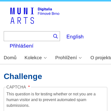
Skip
to
main
content
English
Přihlášení
Domů
Kolekce
Prohlížení
O projekt
Challenge
CAPTCHA
This question is for testing whether or not you are a
human visitor and to prevent automated spam
submissions.