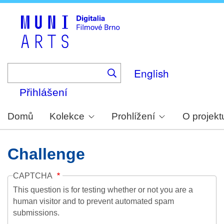
Skip
to
main
content
English
Přihlášení
Domů
Kolekce
Prohlížení
O projekt
Challenge
CAPTCHA
This question is for testing whether or not you are a
human visitor and to prevent automated spam
submissions.