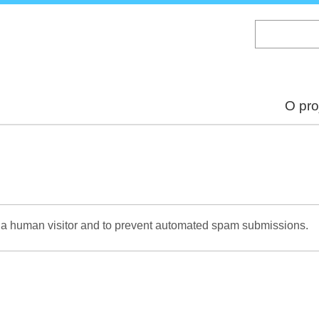
Skip
to
main
content
O pro
re a human visitor and to prevent automated spam submissions.