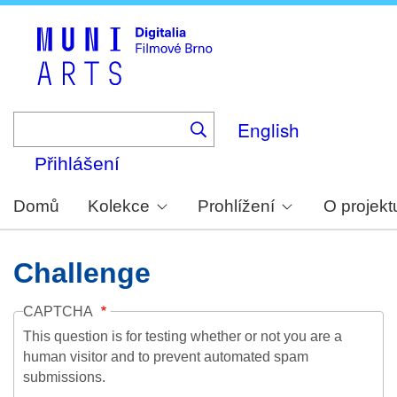
Skip
to
main
content
English
Přihlášení
Domů
Kolekce
Prohlížení
O projekt
Challenge
CAPTCHA
This question is for testing whether or not you are a
human visitor and to prevent automated spam
submissions.