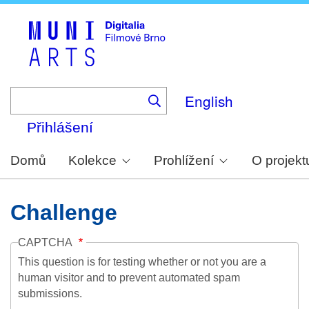
Skip
to
main
content
English
Přihlášení
Domů
Kolekce
Prohlížení
O projekt
Challenge
CAPTCHA
This question is for testing whether or not you are a
human visitor and to prevent automated spam
submissions.