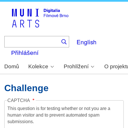
Skip
to
main
content
English
Přihlášení
Domů
Kolekce
Prohlížení
O projekt
Challenge
CAPTCHA
This question is for testing whether or not you are a
human visitor and to prevent automated spam
submissions.