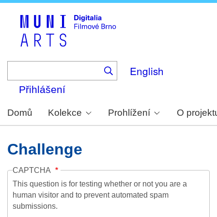
Skip
to
main
content
English
Přihlášení
Domů
Kolekce
Prohlížení
O projekt
Challenge
CAPTCHA
This question is for testing whether or not you are a
human visitor and to prevent automated spam
submissions.