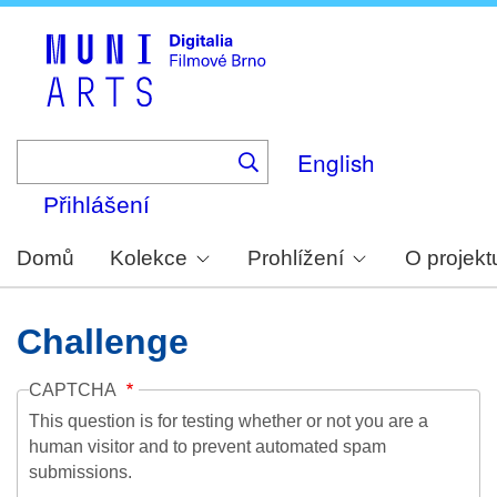
Skip
to
main
content
English
Přihlášení
Domů
Kolekce
Prohlížení
O projekt
Challenge
CAPTCHA
This question is for testing whether or not you are a
human visitor and to prevent automated spam
submissions.