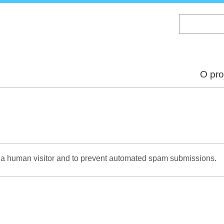
Skip
to
main
content
O pro
re a human visitor and to prevent automated spam submissions.