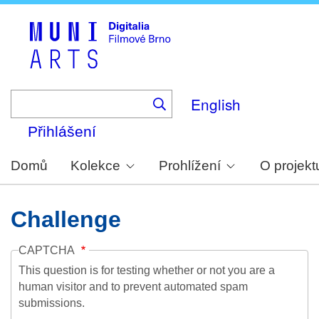
Skip
to
main
content
English
Přihlášení
Domů
Kolekce
Prohlížení
O projekt
Challenge
CAPTCHA
This question is for testing whether or not you are a
human visitor and to prevent automated spam
submissions.