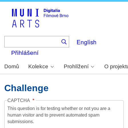
Skip
to
main
content
English
Přihlášení
Domů
Kolekce
Prohlížení
O projekt
Challenge
CAPTCHA
This question is for testing whether or not you are a
human visitor and to prevent automated spam
submissions.