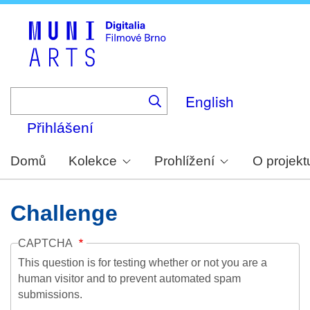
Skip
to
main
content
English
Přihlášení
Domů
Kolekce
Prohlížení
O projekt
Challenge
CAPTCHA
This question is for testing whether or not you are a
human visitor and to prevent automated spam
submissions.