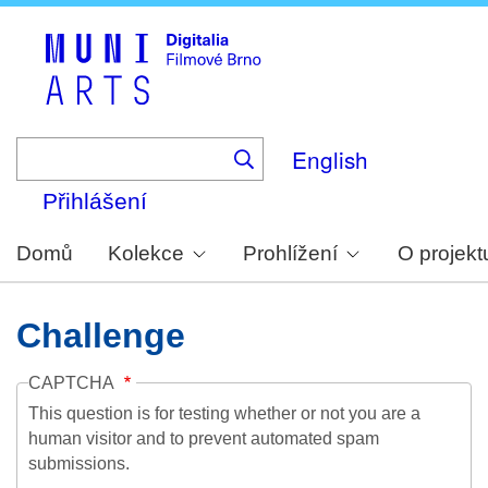
Skip
to
main
content
English
Přihlášení
Domů
Kolekce
Prohlížení
O projekt
Challenge
CAPTCHA
This question is for testing whether or not you are a
human visitor and to prevent automated spam
submissions.