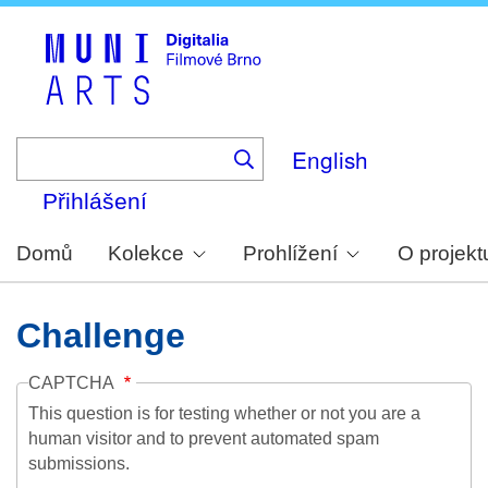
Skip
to
main
content
English
Přihlášení
Domů
Kolekce
Prohlížení
O projekt
Challenge
CAPTCHA
This question is for testing whether or not you are a
human visitor and to prevent automated spam
submissions.