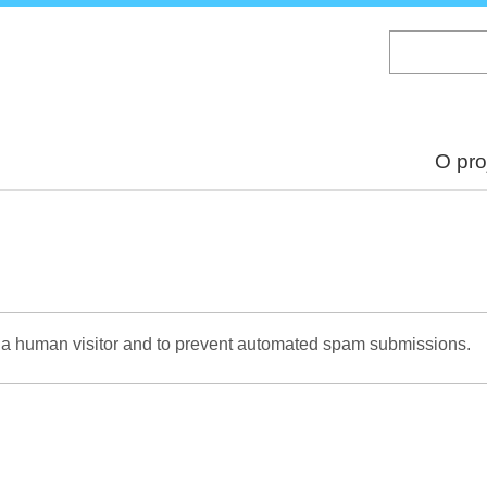
Skip
to
main
content
O pro
re a human visitor and to prevent automated spam submissions.