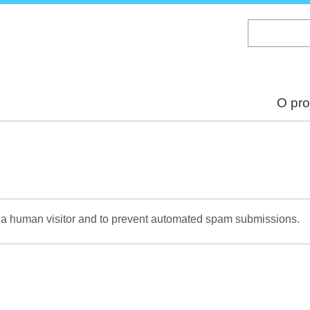
Skip
to
main
content
O pro
re a human visitor and to prevent automated spam submissions.