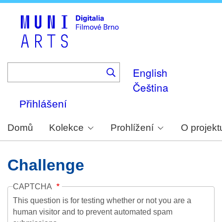
Skip
to
main
content
English
Čeština
Přihlášení
Domů
Kolekce
Prohlížení
O projekt
Challenge
CAPTCHA
This question is for testing whether or not you are a
human visitor and to prevent automated spam