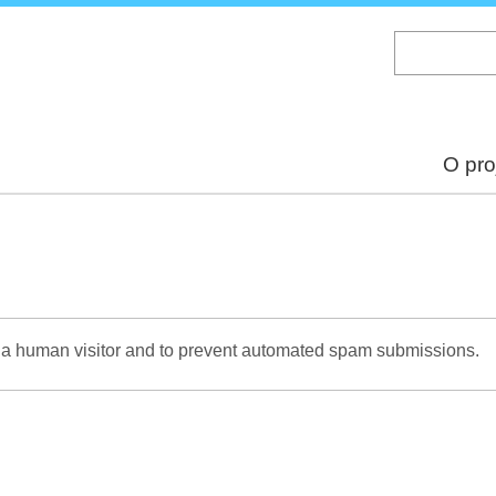
Skip
to
main
content
O pro
re a human visitor and to prevent automated spam submissions.