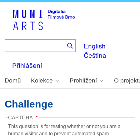
Skip
to
main
content
English
Čeština
Přihlášení
Domů
Kolekce
Prohlížení
O projekt
Challenge
CAPTCHA
This question is for testing whether or not you are a
human visitor and to prevent automated spam