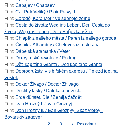
Film
:
Čapajev / Chapaev
Film
:
Car Petr Veliký / Pjotr Pervyj I
Film
:
Čaroděj Kara Mor / Volšebnoje zerno
Film
:
Cesta do života; Weg ins Leben, Der; Cesta do
života; Weg ins Leben, Der / Puťjovka v žizn
Film
:
Chlapík z našeho města / Paren iz našego goroda
Film
:
Číšník z Alhambry / Chelovek iz restorana
Film
:
Ďábelská atamanka / Veter
Film
:
Dcery ruské revoluce / Podrugi
Film
:
Děti kapitána Granta / Deti kapitana Granta
Film
:
Dobrodružství v sibiřském expresu / Pojezd idět na
Vostok
Film
:
Doktor Živago / Doctor Zhivago
Film
:
Dostihy lásky / Dalekaja něvesta
Film
:
Erde dürstet, Die / Zemlja žaždět
Film
:
Ivan Hrozný I. / Ivan Groznyj
Film
:
Ivan Hrozný II. / Ivan Groznyy: Skaz vtoroy -
Boyarskiy zagovor
Page
1
Page
2
Page
3
Next
››
Last
Poslední »