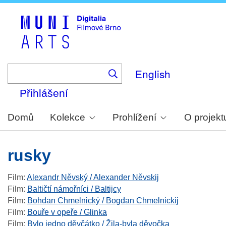
Skip
to
main
content
English
Přihlášení
Domů
Kolekce
Prohlížení
O projekt
rusky
Film
:
Alexandr Něvský / Alexander Něvskij
Film
:
Baltičtí námořníci / Baltijcy
Film
:
Bohdan Chmelnický / Bogdan Chmelnickij
Film
:
Bouře v opeře / Glinka
Film
:
Bylo jedno děvčátko / Žila-byla děvočka