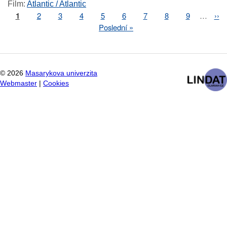
Film
:
Atlantic / Atlantic
Page
1
Page
2
Page
3
Page
4
Page
5
Page
6
Page
7
Page
8
Page
9
…
Nex
››
Pagination
pag
Last
Poslední »
page
©
2026
Masarykova univerzita
Webmaster
|
Cookies