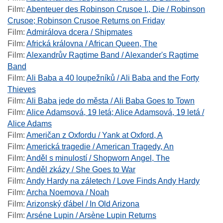
Film
:
Abenteuer des Robinson Crusoe I., Die / Robinson
Crusoe; Robinson Crusoe Returns on Friday
Film
:
Admirálova dcera / Shipmates
Film
:
Africká královna / African Queen, The
Film
:
Alexandrův Ragtime Band / Alexander's Ragtime
Band
Film
:
Ali Baba a 40 loupežníků / Ali Baba and the Forty
Thieves
Film
:
Ali Baba jede do města / Ali Baba Goes to Town
Film
:
Alice Adamsová, 19 letá; Alice Adamsová, 19 letá /
Alice Adams
Film
:
Američan z Oxfordu / Yank at Oxford, A
Film
:
Americká tragedie / American Tragedy, An
Film
:
Anděl s minulostí / Shopworn Angel, The
Film
:
Anděl zkázy / She Goes to War
Film
:
Andy Hardy na záletech / Love Finds Andy Hardy
Film
:
Archa Noemova / Noah
Film
:
Arizonský ďábel / In Old Arizona
Film
:
Arséne Lupin / Arsène Lupin Returns