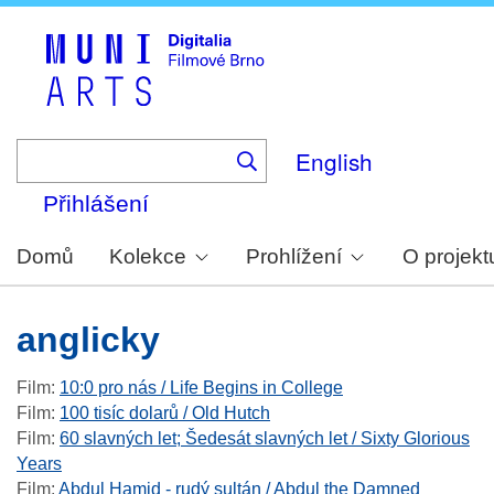
Skip
to
main
content
English
Přihlášení
Domů
Kolekce
Prohlížení
O projekt
anglicky
Film
:
10:0 pro nás / Life Begins in College
Film
:
100 tisíc dolarů / Old Hutch
Film
:
60 slavných let; Šedesát slavných let / Sixty Glorious
Years
Film
:
Abdul Hamid - rudý sultán / Abdul the Damned