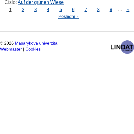
Číslo
:
Auf der grünen Wiese
Page
1
Page
2
Page
3
Page
4
Page
5
Page
6
Page
7
Page
8
Page
9
…
Nex
››
Pagination
pag
Last
Poslední »
page
©
2026
Masarykova univerzita
Webmaster
|
Cookies