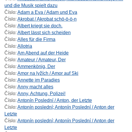
und die Musik spielt dazu
Číslo
:
Adam a Eva / Adam und Eva
Číslo
:
Akrobat / Akrobat schö-ö-ö-n
Číslo
:
Albert kriegt sie doch.
Číslo
:
Albert lässt sich scheiden
Číslo
:
Alles für die Firma
Číslo
:
Allotria
Číslo
:
Am Abend auf der Heide
Číslo
:
Amateur / Amateur, Der
Číslo
:
Ammenkönig, Der
Číslo
:
Amor na lyžích / Amor auf Ski
Číslo
:
Annette im Paradies
Číslo
:
Anny macht alles
Číslo
:
Anny, Achtung, Polizei!
Číslo
:
Antonín Poslední / Anton, der Letzte
Číslo
:
Antonín poslední; Antonín Poslední / Anton der
Letzte
Číslo
:
Antonín poslední; Antonín Poslední / Anton der
Letzte