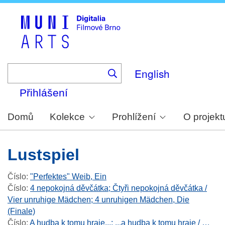
Skip
to
main
content
English
Přihlášení
Domů
Kolekce
Prohlížení
O projekt
Lustspiel
Číslo
:
"Perfektes" Weib, Ein
Číslo
:
4 nepokojná děvčátka; Čtyři nepokojná děvčátka /
Vier unruhige Mädchen; 4 unruhigen Mädchen, Die
(Finale)
Číslo
:
A hudba k tomu hraje...; ...a hudba k tomu hraje / …