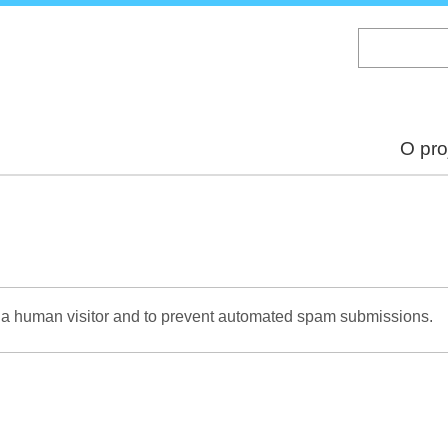
Skip
to
main
content
O pro
re a human visitor and to prevent automated spam submissions.