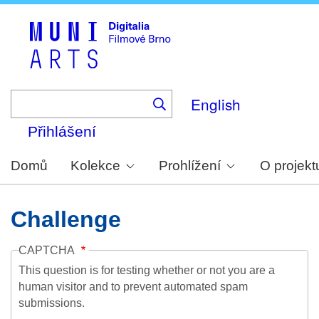
Skip
to
main
content
English
Přihlášení
Domů
Kolekce
Prohlížení
O projekt
Challenge
CAPTCHA
This question is for testing whether or not you are a
human visitor and to prevent automated spam
submissions.