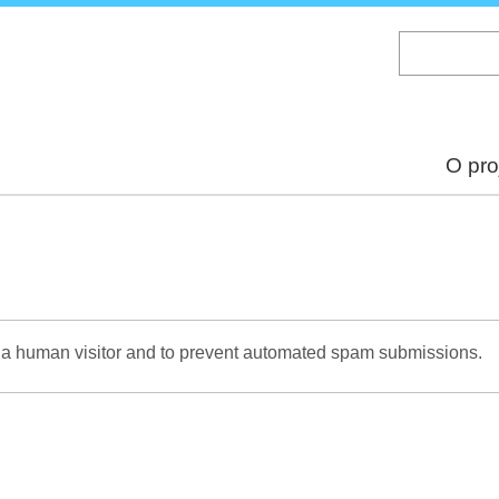
Skip
to
main
content
O pro
re a human visitor and to prevent automated spam submissions.