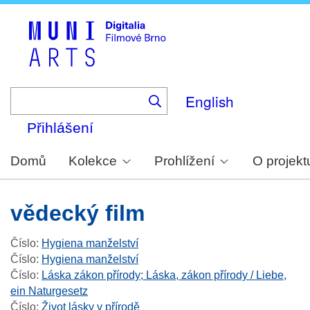
Skip
to
main
content
English
Přihlášení
Domů
Kolekce
Prohlížení
O projekt
vědecký film
Číslo
:
Hygiena manželství
Číslo
:
Hygiena manželství
Číslo
:
Láska zákon přírody; Láska, zákon přírody / Liebe,
ein Naturgesetz
Číslo
:
Život lásky v přírodě