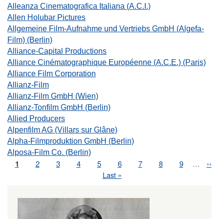
Alleanza Cinematografica Italiana (A.C.I.)
Allen Holubar Pictures
Allgemeine Film-Aufnahme und Vertriebs GmbH (Algefa-
Film) (Berlin)
Alliance-Capital Productions
Alliance Cinématographique Européenne (A.C.E.) (Paris)
Alliance Film Corporation
Allianz-Film
Allianz-Film GmbH (Wien)
Allianz-Tonfilm GmbH (Berlin)
Allied Producers
Alpenfilm AG (Villars sur Glâne)
Alpha-Filmproduktion GmbH (Berlin)
Alposa-Film Co. (Berlin)
Page
1
Page
2
Page
3
Page
4
Page
5
Page
6
Page
7
Page
8
Page
9
…
Nex
››
Pagination
pag
Last
Last »
page