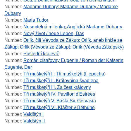
Number
:
Madame Dubary; Madame Dubarry / Madame
Dubarry
Number
:
Maria Tudor
Number
:
Nesmrtelná milenka; Anglická Madame Dubarry
Number
:
Nový život / neue Leben, Das
Number
:
Orlík, čili Vévoda ze Zákup; Orlík, aneb kníže ze
Zákup; Orlík (Vévoda ze Zákup); Orlík (Vévoda Zákupský)
Number
:
Poslední kralevič
Number
:
Román císařovny Eugenie / Roman der Kaiserin
Eugenie, Der
Number
:
Tři mušketýři I.; Tři mušketýři (I. epocha)
Number
:
Tři mušketýři II. Královnina švadlena
Number
:
Tři mušketýři III. Za čest královny
Number
:
Tři mušketýři IV. Pavillon d'Estrées
Number
:
Tři mušketýři V. Bašta Sv. Gervasia
Number
:
Tři mušketýři VI. Klášter v Béthune
Number
:
Valdštýn I
Number
:
Valdštýn II