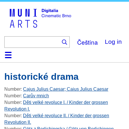
Skip
to
main
content
Čeština
Log in
Home
Collection
Browse
About
Help
Contact
Digitalia
historické drama
Number
:
Cajus Julius Caesar; Caius Julius Caesar
Number
:
Carův mnich
Number
:
Děti velké revoluce I. / Kinder der grossen
Revolution I.
Number
:
Děti velké revoluce II. / Kinder der grossen
Revolution II.
Number
:
Götz z Berlichingska / Götz von Berlichingen